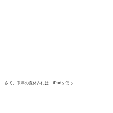
さて、来年の夏休みには、iPadを使っ
て
「子どもプログラミング」を教えるこ
とができるよう、
私も勉強しなくては・・・