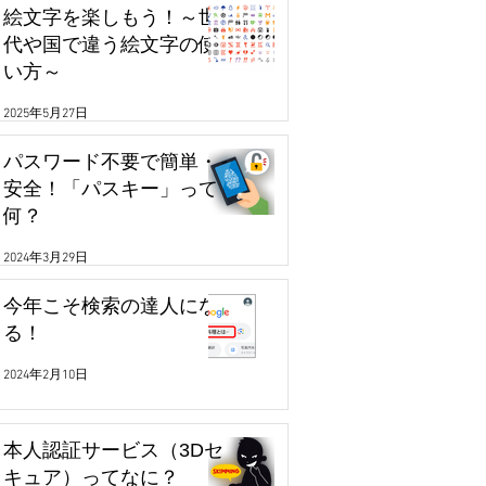
絵文字を楽しもう！～世
代や国で違う絵文字の使
い方～
2025年5月27日
パスワード不要で簡単・
安全！「パスキー」って
何？
2024年3月29日
今年こそ検索の達人にな
る！
2024年2月10日
本人認証サービス（3Dセ
キュア）ってなに？