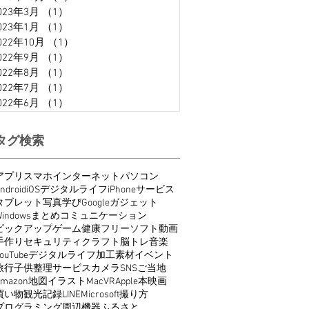
023年3月
（1）
1件の記事
023年1月
（1）
1件の記事
022年10月
（1）
1件の記事
022年9月
（1）
1件の記事
022年8月
（1）
1件の記事
022年7月
（1）
1件の記事
022年6月
（1）
1件の記事
タグ検索
アプリ
スマホ
インターネット
パソコン
ndroid
iOS
デジタルライフ
iPhone
サービス
タブレット
写真
学び
Google
ガジェット
indows
まとめ
コミュニケーション
ピックアップ
ゲーム
健康
フリーソフト
動画
手作り
セキュリティ
クラフト
脳トレ
音楽
ouTube
デジタルライフ
加工
素材
イベント
旅行
子供
整理
サービス
カメラ
SNS
ご当地
Amazon
地図
イラスト
Mac
VR
Apple
本
映画
買い物
観光
記録
LINE
Microsoft
撮り方
プログラミング
周辺機器
ふるさと