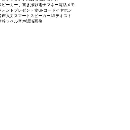
スピーカー
手書き
撮影
電子マネー
電話
メモ
フォント
プレゼント
食
QRコード
イヤホン
音声入力
スマートスピーカー
AR
テキスト
情報
ラベル
音声認識
画像