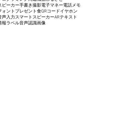
スピーカー
手書き
撮影
電子マネー
電話
メモ
フォント
プレゼント
食
QRコード
イヤホン
音声入力
スマートスピーカー
AR
テキスト
情報
ラベル
音声認識
画像