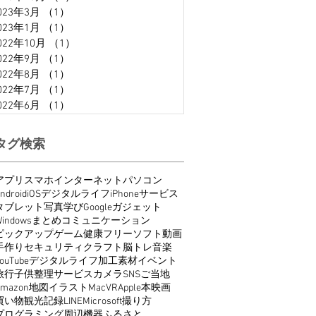
023年3月
（1）
1件の記事
023年1月
（1）
1件の記事
022年10月
（1）
1件の記事
022年9月
（1）
1件の記事
022年8月
（1）
1件の記事
022年7月
（1）
1件の記事
022年6月
（1）
1件の記事
タグ検索
アプリ
スマホ
インターネット
パソコン
ndroid
iOS
デジタルライフ
iPhone
サービス
タブレット
写真
学び
Google
ガジェット
indows
まとめ
コミュニケーション
ピックアップ
ゲーム
健康
フリーソフト
動画
手作り
セキュリティ
クラフト
脳トレ
音楽
ouTube
デジタルライフ
加工
素材
イベント
旅行
子供
整理
サービス
カメラ
SNS
ご当地
Amazon
地図
イラスト
Mac
VR
Apple
本
映画
買い物
観光
記録
LINE
Microsoft
撮り方
プログラミング
周辺機器
ふるさと