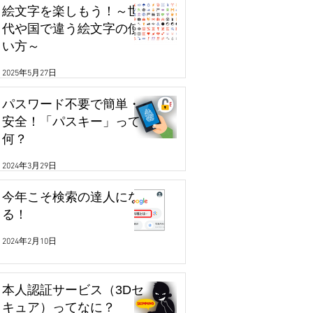
絵文字を楽しもう！～世
代や国で違う絵文字の使
い方～
2025年5月27日
パスワード不要で簡単・
安全！「パスキー」って
何？
2024年3月29日
今年こそ検索の達人にな
る！
2024年2月10日
本人認証サービス（3Dセ
キュア）ってなに？