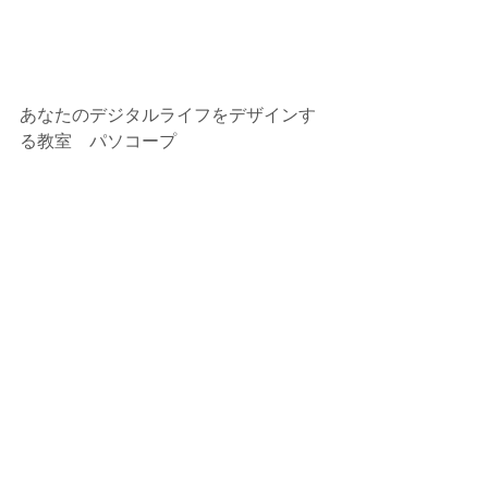
あなたのデジタルライフをデザインす
る教室　パソコープ
パソプラ編集部
Instagram：@pasopla.writter
Twitter:：@pasocoop
コメント