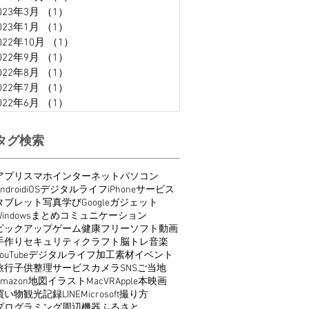
023年3月
（1）
1件の記事
023年1月
（1）
1件の記事
022年10月
（1）
1件の記事
022年9月
（1）
1件の記事
022年8月
（1）
1件の記事
022年7月
（1）
1件の記事
022年6月
（1）
1件の記事
タグ検索
アプリ
スマホ
インターネット
パソコン
ndroid
iOS
デジタルライフ
iPhone
サービス
タブレット
写真
学び
Google
ガジェット
indows
まとめ
コミュニケーション
ピックアップ
ゲーム
健康
フリーソフト
動画
手作り
セキュリティ
クラフト
脳トレ
音楽
ouTube
デジタルライフ
加工
素材
イベント
旅行
子供
整理
サービス
カメラ
SNS
ご当地
Amazon
地図
イラスト
Mac
VR
Apple
本
映画
買い物
観光
記録
LINE
Microsoft
撮り方
プログラミング
周辺機器
ふるさと