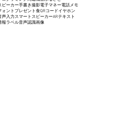
スピーカー
手書き
撮影
電子マネー
電話
メモ
フォント
プレゼント
食
QRコード
イヤホン
音声入力
スマートスピーカー
AR
テキスト
情報
ラベル
音声認識
画像