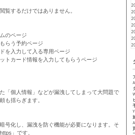
2
閲覧するだけではありません。
2
2
2
2
ムのページ  
2
もらう予約ページ  
2
ドを入力して入る専用ページ  
ットカード情報を入力してもらうページ 
A
た「個人情報」などが漏洩してしまって大問題で
W
頼も揺らぎます。
Y
暗号化し、漏洩を防ぐ機能が必要になります。そ
ttps」です。