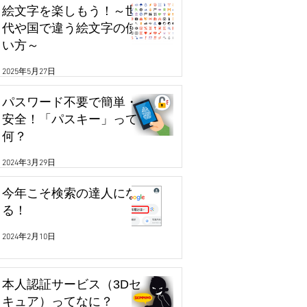
絵文字を楽しもう！～世
代や国で違う絵文字の使
い方～
2025年5月27日
パスワード不要で簡単・
安全！「パスキー」って
何？
2024年3月29日
今年こそ検索の達人にな
る！
2024年2月10日
本人認証サービス（3Dセ
キュア）ってなに？