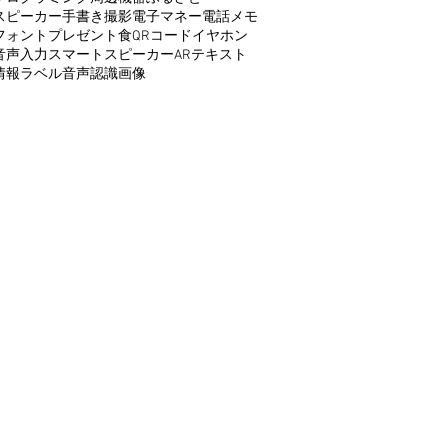
スピーカー
手書き
撮影
電子マネー
電話
メモ
フォント
プレゼント
食
QRコード
イヤホン
音声入力
スマートスピーカー
AR
テキスト
情報
ラベル
音声認識
画像