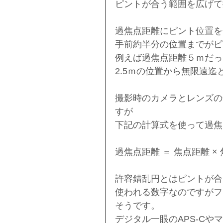
ピントが合う範囲を広げて
過焦点距離にピント位置を
手前約半分の位置までがピ
例えば過焦点距離５ｍだっ
2.5ｍの位置から無限遠
撮影時のカメラとレンズの
すが
下記の計算式を使って過焦
過焦点距離 ＝ 焦点距離 × 
許容錯乱円とはピントが合
使われる数字なのですがフィル
そうです。
デジタル一眼のAPS-C