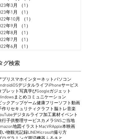
023年3月
（1）
1件の記事
023年1月
（1）
1件の記事
022年10月
（1）
1件の記事
022年9月
（1）
1件の記事
022年8月
（1）
1件の記事
022年7月
（1）
1件の記事
022年6月
（1）
1件の記事
タグ検索
アプリ
スマホ
インターネット
パソコン
ndroid
iOS
デジタルライフ
iPhone
サービス
タブレット
写真
学び
Google
ガジェット
indows
まとめ
コミュニケーション
ピックアップ
ゲーム
健康
フリーソフト
動画
手作り
セキュリティ
クラフト
脳トレ
音楽
ouTube
デジタルライフ
加工
素材
イベント
旅行
子供
整理
サービス
カメラ
SNS
ご当地
Amazon
地図
イラスト
Mac
VR
Apple
本
映画
買い物
観光
記録
LINE
Microsoft
撮り方
プログラミング
周辺機器
ふるさと