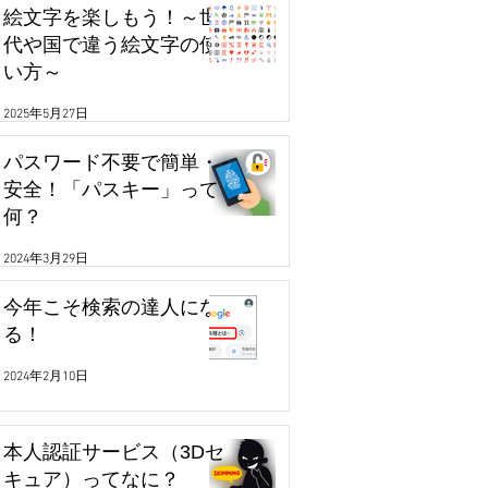
絵文字を楽しもう！～世
代や国で違う絵文字の使
い方～
2025年5月27日
パスワード不要で簡単・
安全！「パスキー」って
何？
2024年3月29日
今年こそ検索の達人にな
る！
2024年2月10日
本人認証サービス（3Dセ
キュア）ってなに？