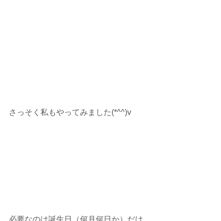
さっそく私もやってみました(*^^)v
必要なのは誕生日（何月何日か）だけ