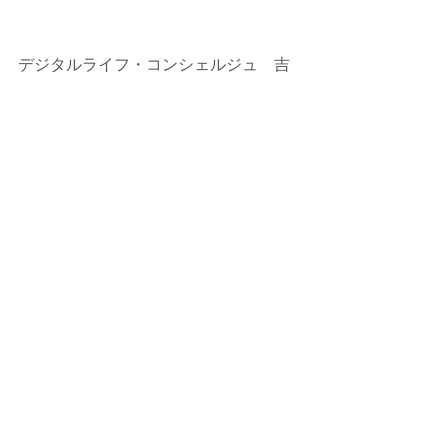
デジタルライフ・コンシェルジュ　吉
田智司
パソコン塾三郷教室（埼玉）
https://www.misatokyousitu.com/
コメント
コメントを追加…
シェア