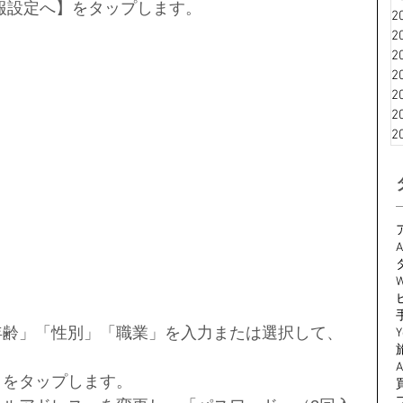
情報設定へ】をタップします。
2
2
2
2
2
2
2
A
W
Y
更】をタップします。