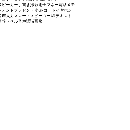
スピーカー
手書き
撮影
電子マネー
電話
メモ
フォント
プレゼント
食
QRコード
イヤホン
音声入力
スマートスピーカー
AR
テキスト
情報
ラベル
音声認識
画像