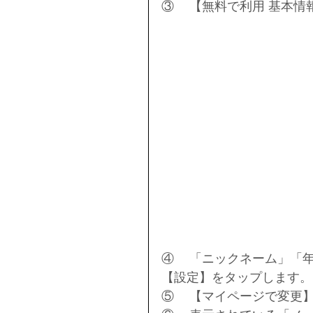
③	【無料で利用 基本
④	「ニックネーム」「年齢」「性別」「職業」を入力または選択して、
【設定】をタップします。
⑤	【マイページで変