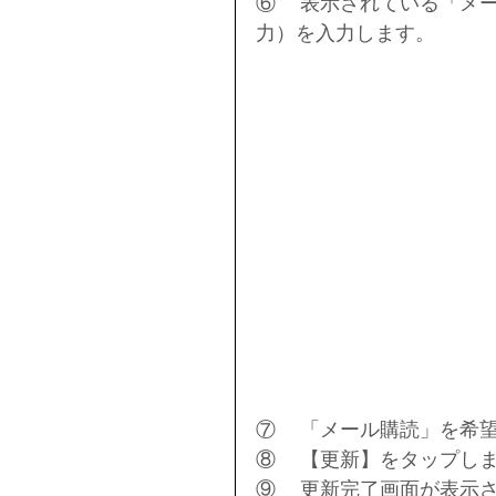
⑥	表示されている「メールアドレス」を変更し、「パスワード」（2回入
力）を入力します。
⑦	「メール購読」を
⑧	【更新】をタップし
⑨	更新完了画面が表