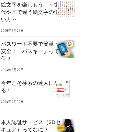
絵文字を楽しもう！～世
代や国で違う絵文字の使
い方～
2025年5月27日
パスワード不要で簡単・
安全！「パスキー」って
何？
2024年3月29日
今年こそ検索の達人にな
る！
2024年2月10日
本人認証サービス（3Dセ
キュア）ってなに？