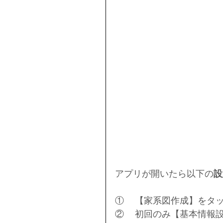
アプリが開いたら以下の
設
①	【家系図作成】をタ
②	初回のみ【基本情