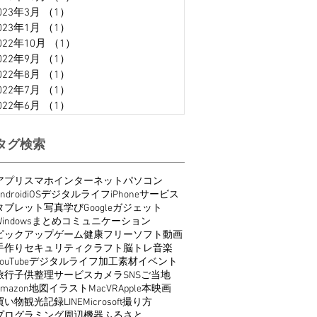
023年3月
（1）
1件の記事
023年1月
（1）
1件の記事
022年10月
（1）
1件の記事
022年9月
（1）
1件の記事
022年8月
（1）
1件の記事
022年7月
（1）
1件の記事
022年6月
（1）
1件の記事
タグ検索
アプリ
スマホ
インターネット
パソコン
ndroid
iOS
デジタルライフ
iPhone
サービス
タブレット
写真
学び
Google
ガジェット
indows
まとめ
コミュニケーション
ピックアップ
ゲーム
健康
フリーソフト
動画
手作り
セキュリティ
クラフト
脳トレ
音楽
ouTube
デジタルライフ
加工
素材
イベント
旅行
子供
整理
サービス
カメラ
SNS
ご当地
Amazon
地図
イラスト
Mac
VR
Apple
本
映画
買い物
観光
記録
LINE
Microsoft
撮り方
プログラミング
周辺機器
ふるさと