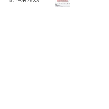
送」への切り替え方
2025年12月12日
絵文字を楽しもう！～世代や国
で違う絵文字の使い方～
2025年5月27日
パスワード不要で簡単・安全！
「パスキー」って何？
2024年3月29日
今年こそ検索の達人になる！
2024年2月10日