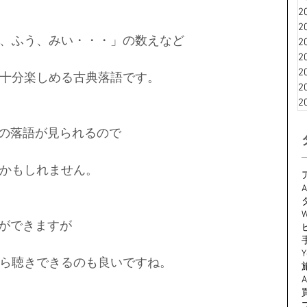
2
2
、ふう、みい・・・」の数えなど
2
2
2
十分楽しめる古典落語です。
2
2
さんの落語が見られるので
かもしれません。
A
W
とができますが
Y
ら聴きできるのも良いですね。