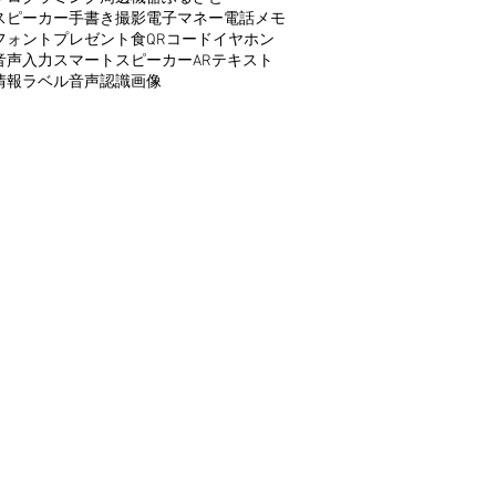
スピーカー
手書き
撮影
電子マネー
電話
メモ
フォント
プレゼント
食
QRコード
イヤホン
音声入力
スマートスピーカー
AR
テキスト
情報
ラベル
音声認識
画像