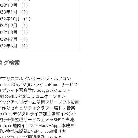
023年3月
（1）
1件の記事
023年1月
（1）
1件の記事
022年10月
（1）
1件の記事
022年9月
（1）
1件の記事
022年8月
（1）
1件の記事
022年7月
（1）
1件の記事
022年6月
（1）
1件の記事
タグ検索
アプリ
スマホ
インターネット
パソコン
ndroid
iOS
デジタルライフ
iPhone
サービス
タブレット
写真
学び
Google
ガジェット
indows
まとめ
コミュニケーション
ピックアップ
ゲーム
健康
フリーソフト
動画
手作り
セキュリティ
クラフト
脳トレ
音楽
ouTube
デジタルライフ
加工
素材
イベント
旅行
子供
整理
サービス
カメラ
SNS
ご当地
Amazon
地図
イラスト
Mac
VR
Apple
本
映画
買い物
観光
記録
LINE
Microsoft
撮り方
プログラミング
周辺機器
ふるさと