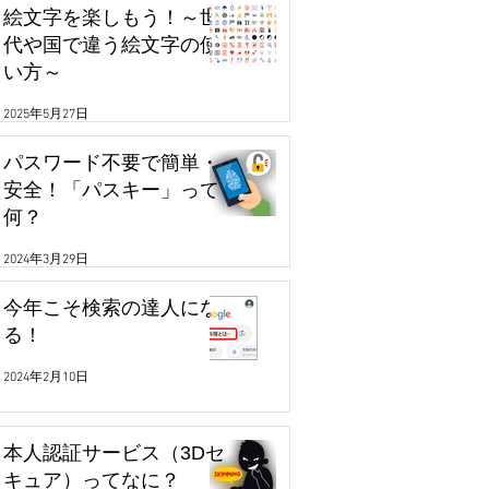
絵文字を楽しもう！～世
代や国で違う絵文字の使
い方～
2025年5月27日
パスワード不要で簡単・
安全！「パスキー」って
何？
2024年3月29日
今年こそ検索の達人にな
る！
2024年2月10日
本人認証サービス（3Dセ
キュア）ってなに？