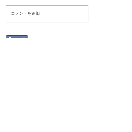
コメントを追加…
シェア
最新記事
Gmail 2026年問題と「自動転
送」への切り替え方
2025年12月12日
絵文字を楽しもう！～世代や国