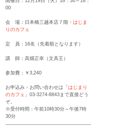
開催日：12月19日（火）16：30～18：
00
会　場：日本橋三越本店７階・
はじま
りのカフェ
定　員：16名（先着順となります）
講　師：高畑正幸（文具王）
参加費：￥3,240
お申込み・お問い合わせは「
はじまり
のカフェ
」03-3274-8843まで直接どう
ぞ。
※受付時間：午前10時30分～午後7時
30分