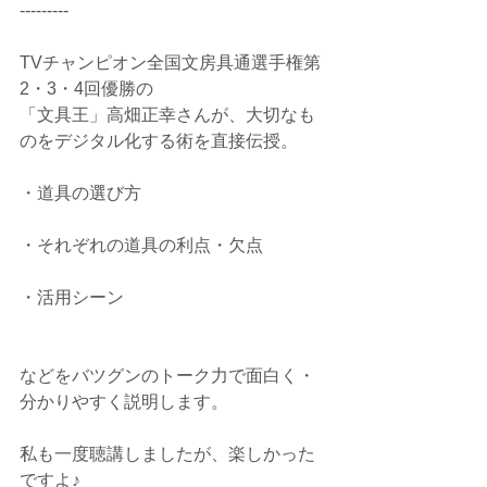
---------
TVチャンピオン全国文房具通選手権第
2・3・4回優勝の
「文具王」高畑正幸さんが、大切なも
のをデジタル化する術を直接伝授。
・道具の選び方
・それぞれの道具の利点・欠点
・活用シーン
などをバツグンのトーク力で面白く・
分かりやすく説明します。
私も一度聴講しましたが、楽しかった
ですよ♪