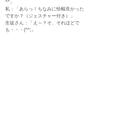
^^」
私：「あらっ！ちなみに恰幅良かった
ですか？（ジェスチャー付き）」
生徒さん：「え～？そ、それほどで
も・・・(^^;」
担当は違ったのですが(^^;
お互いあまりの偶然に「すごい！」と
笑ってしまいました^^
ご縁はどこにあるかわかりませんね。
ひとりひとりの出会いに感謝です。
ちなみにこの方、ビジネス系パソコン
スクールに通ったことがあるのですが
趣味系のカリキュラムも充実している
パソコン教室があること自体
ご存知ないとのこと。