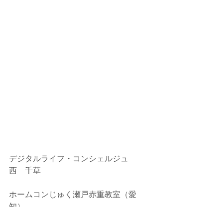
デジタルライフ・コンシェルジュ　
西　千草
ホームコンじゅく瀬戸赤重教室（愛
知）
http://happyhours.jp