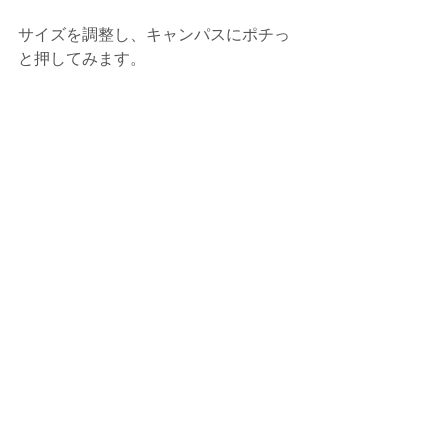
サイズを調整し、キャンパスにポチっ
と押してみます。
他にも色やサイズを変えてポチポチっ
て押したり、ドラックすることで連続
スタンプも楽しいです。