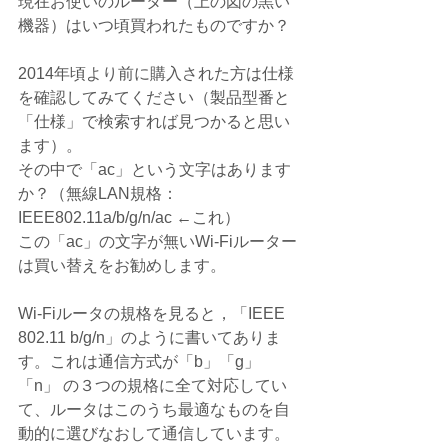
現在お使いのルーター（上の図の黒い
機器）はいつ頃買われたものですか？
2014年頃より前に購入された方は仕様
を確認してみてください（製品型番と
「仕様」で検索すれば見つかると思い
ます）。
その中で「ac」という文字はあります
か？（無線LAN規格：
IEEE802.11a/b/g/n/ac ←これ）
この「ac」の文字が無いWi-Fiルーター
は買い替えをお勧めします。
Wi-Fiルータの規格を見ると，「IEEE 
802.11 b/g/n」のように書いてありま
す。これは通信方式が「b」「g」
「n」 の３つの規格に全て対応してい
て、ルータはこのうち最適なものを自
動的に選びなおして通信しています。