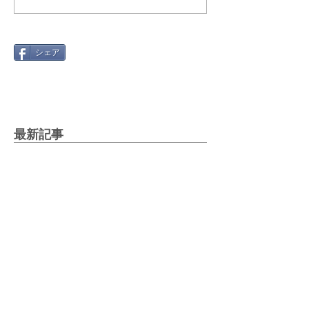
シェア
最新記事
Gmail 2026年問題と「自動転
送」への切り替え方
2025年12月12日
絵文字を楽しもう！～世代や国
で違う絵文字の使い方～
2025年5月27日