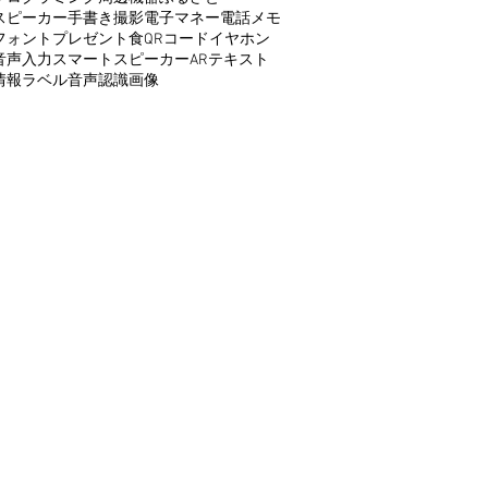
スピーカー
手書き
撮影
電子マネー
電話
メモ
フォント
プレゼント
食
QRコード
イヤホン
音声入力
スマートスピーカー
AR
テキスト
情報
ラベル
音声認識
画像