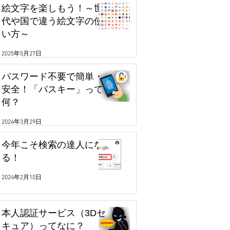
絵文字を楽しもう！～世
代や国で違う絵文字の使
い方～
2025年5月27日
パスワード不要で簡単・
安全！「パスキー」って
何？
2024年3月29日
今年こそ検索の達人にな
る！
2024年2月10日
本人認証サービス（3Dセ
キュア）ってなに？