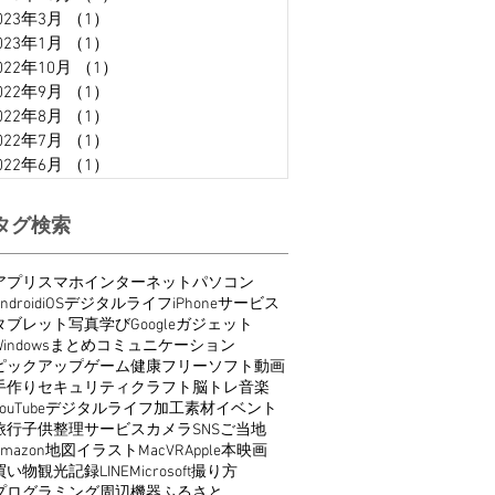
023年3月
（1）
1件の記事
023年1月
（1）
1件の記事
022年10月
（1）
1件の記事
022年9月
（1）
1件の記事
022年8月
（1）
1件の記事
022年7月
（1）
1件の記事
022年6月
（1）
1件の記事
タグ検索
アプリ
スマホ
インターネット
パソコン
ndroid
iOS
デジタルライフ
iPhone
サービス
タブレット
写真
学び
Google
ガジェット
indows
まとめ
コミュニケーション
ピックアップ
ゲーム
健康
フリーソフト
動画
手作り
セキュリティ
クラフト
脳トレ
音楽
ouTube
デジタルライフ
加工
素材
イベント
旅行
子供
整理
サービス
カメラ
SNS
ご当地
Amazon
地図
イラスト
Mac
VR
Apple
本
映画
買い物
観光
記録
LINE
Microsoft
撮り方
プログラミング
周辺機器
ふるさと