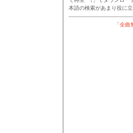
で再生「↓」でダウンロー
本語の検索があまり役に立
「
全曲