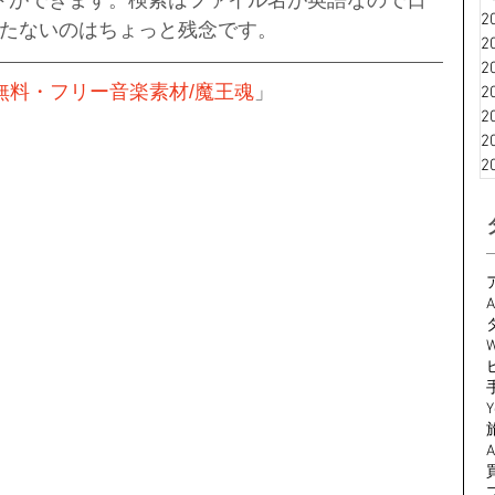
ドができます。検索はファイル名が英語なので日
2
たないのはちょっと残念です。
2
2
無料・フリー音楽素材/魔王魂
」
2
2
2
2
A
W
Y