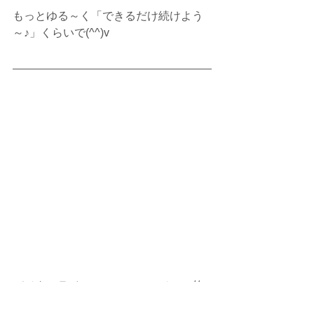
もっとゆる～く「できるだけ続けよう
～♪」くらいで(^^)v
デジタルライフ・コンシェルジュ　竹
島均