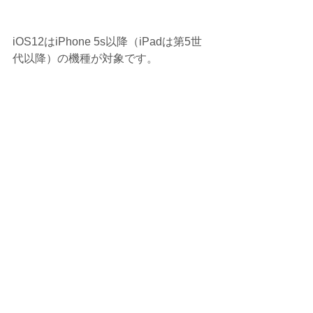
iOS12はiPhone 5s以降（iPadは第5世
代以降）の機種が対象です。
特に古い機種では動きがよくなるかも
しれませんのでバージョンアップをお
勧めします。
ただし、OSのバージョンアップには不
具合が起きる場合があります。
バックアップをしっかり取って、情報
をよく確認してから行いましょう。