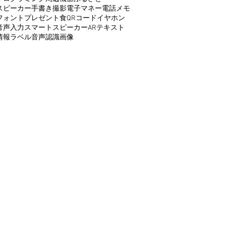
スピーカー
手書き
撮影
電子マネー
電話
メモ
フォント
プレゼント
食
QRコード
イヤホン
音声入力
スマートスピーカー
AR
テキスト
情報
ラベル
音声認識
画像