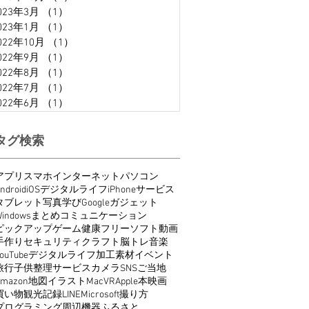
023年3月
（1）
1件の記事
023年1月
（1）
1件の記事
022年10月
（1）
1件の記事
022年9月
（1）
1件の記事
022年8月
（1）
1件の記事
022年7月
（1）
1件の記事
022年6月
（1）
1件の記事
タグ検索
アプリ
スマホ
インターネット
パソコン
ndroid
iOS
デジタルライフ
iPhone
サービス
タブレット
写真
学び
Google
ガジェット
indows
まとめ
コミュニケーション
ピックアップ
ゲーム
健康
フリーソフト
動画
手作り
セキュリティ
クラフト
脳トレ
音楽
ouTube
デジタルライフ
加工
素材
イベント
旅行
子供
整理
サービス
カメラ
SNS
ご当地
Amazon
地図
イラスト
Mac
VR
Apple
本
映画
買い物
観光
記録
LINE
Microsoft
撮り方
プログラミング
周辺機器
ふるさと