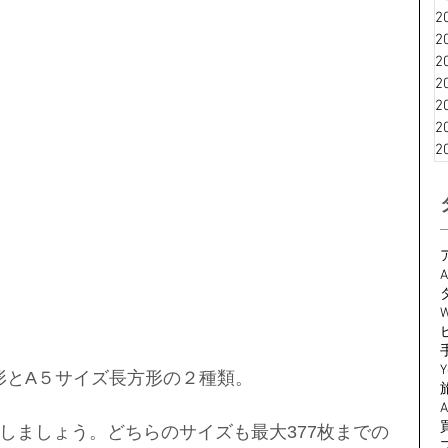
2
2
2
2
2
2
2
A
W
Y
形とA５サイズ長方形の２種類。
しましょう。どちらのサイズも最大377枚までの