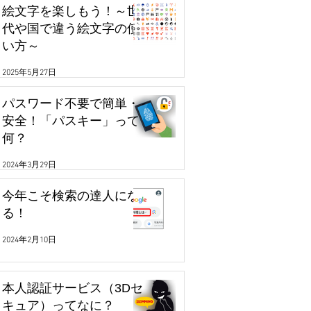
絵文字を楽しもう！～世
代や国で違う絵文字の使
い方～
2025年5月27日
パスワード不要で簡単・
安全！「パスキー」って
何？
2024年3月29日
今年こそ検索の達人にな
る！
2024年2月10日
本人認証サービス（3Dセ
キュア）ってなに？