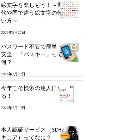
絵文字を楽しもう！～世
代や国で違う絵文字の使
い方～
2025年5月27日
パスワード不要で簡単・
安全！「パスキー」って
何？
2024年3月29日
今年こそ検索の達人にな
る！
2024年2月10日
本人認証サービス（3Dセ
キュア）ってなに？