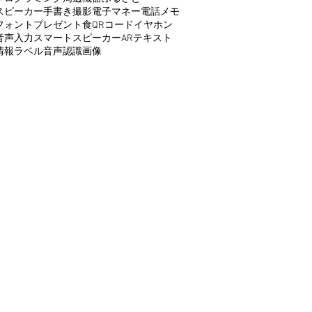
スピーカー
手書き
撮影
電子マネー
電話
メモ
フォント
プレゼント
食
QRコード
イヤホン
音声入力
スマートスピーカー
AR
テキスト
情報
ラベル
音声認識
画像