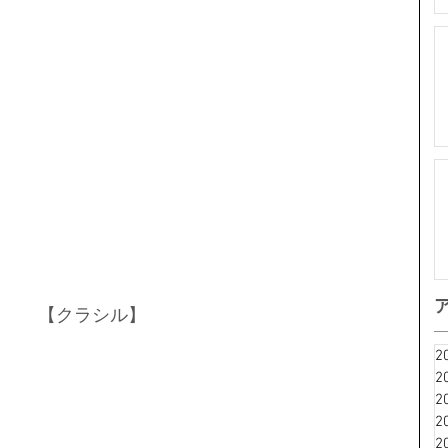
【クラシル】
2
2
2
2
2