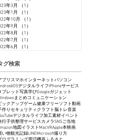
023年3月
（1）
1件の記事
023年1月
（1）
1件の記事
022年10月
（1）
1件の記事
022年9月
（1）
1件の記事
022年8月
（1）
1件の記事
022年7月
（1）
1件の記事
022年6月
（1）
1件の記事
タグ検索
アプリ
スマホ
インターネット
パソコン
ndroid
iOS
デジタルライフ
iPhone
サービス
タブレット
写真
学び
Google
ガジェット
indows
まとめ
コミュニケーション
ピックアップ
ゲーム
健康
フリーソフト
動画
手作り
セキュリティ
クラフト
脳トレ
音楽
ouTube
デジタルライフ
加工
素材
イベント
旅行
子供
整理
サービス
カメラ
SNS
ご当地
Amazon
地図
イラスト
Mac
VR
Apple
本
映画
買い物
観光
記録
LINE
Microsoft
撮り方
プログラミング
周辺機器
ふるさと