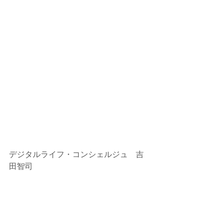
デジタルライフ・コンシェルジュ　吉
田智司
パソコン塾三郷教室（埼玉）
https://www.misatokyousitu.com/