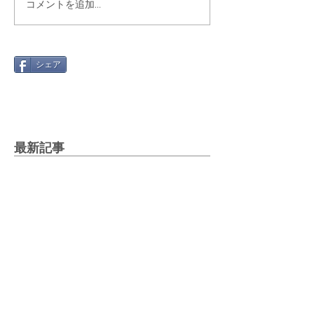
コメントを追加…
シェア
最新記事
Gmail 2026年問題と「自動転
送」への切り替え方
2025年12月12日
絵文字を楽しもう！～世代や国
で違う絵文字の使い方～
2025年5月27日