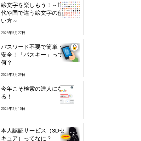
絵文字を楽しもう！～世
代や国で違う絵文字の使
い方～
2025年5月27日
パスワード不要で簡単・
安全！「パスキー」って
何？
2024年3月29日
今年こそ検索の達人にな
る！
2024年2月10日
本人認証サービス（3Dセ
キュア）ってなに？