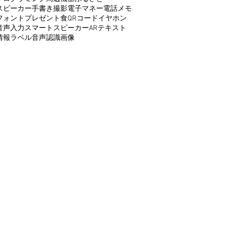
スピーカー
手書き
撮影
電子マネー
電話
メモ
フォント
プレゼント
食
QRコード
イヤホン
音声入力
スマートスピーカー
AR
テキスト
情報
ラベル
音声認識
画像