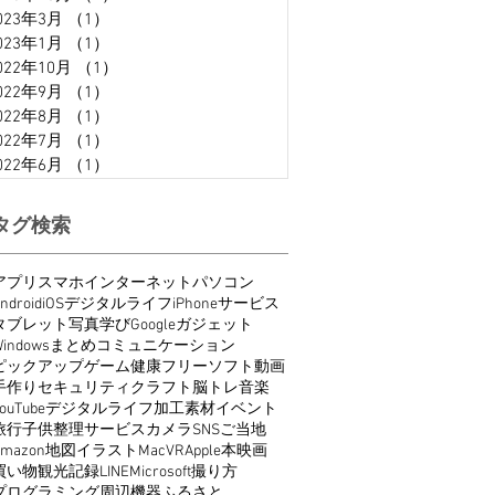
023年3月
（1）
1件の記事
023年1月
（1）
1件の記事
022年10月
（1）
1件の記事
022年9月
（1）
1件の記事
022年8月
（1）
1件の記事
022年7月
（1）
1件の記事
022年6月
（1）
1件の記事
タグ検索
アプリ
スマホ
インターネット
パソコン
ndroid
iOS
デジタルライフ
iPhone
サービス
タブレット
写真
学び
Google
ガジェット
indows
まとめ
コミュニケーション
ピックアップ
ゲーム
健康
フリーソフト
動画
手作り
セキュリティ
クラフト
脳トレ
音楽
ouTube
デジタルライフ
加工
素材
イベント
旅行
子供
整理
サービス
カメラ
SNS
ご当地
Amazon
地図
イラスト
Mac
VR
Apple
本
映画
買い物
観光
記録
LINE
Microsoft
撮り方
プログラミング
周辺機器
ふるさと