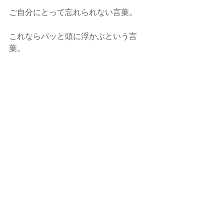
ご自分にとって忘れられない言葉。
これならパッと頭に浮かぶという言
葉。
そういう言葉をぜひ、じっくり時間を
かけて見つけてみてください。
そして無理なく変化がつけられそうな
パターンを考えてみてください。
自分でしっくりこないと、やっぱり忘
れてしまったということになります。
「これならすーっと頭に入ってきそ
う」というようなパターンを作ってみ
てくださいね。