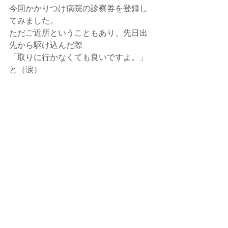
今回かかりつけ病院の診察券を登録し
てみました。
ただご近所ということもあり、先日出
先から駆け込んだ際
「取りに行かなくても良いですよ。」
と（涙）
ほとんどの病院がそのように対応して
くださると思いますが
これでいざという時安心です。
キャッシュレス決済や今の流行りもあ
り、
びっくりするほど小さくなったお財
布。
だから持ち歩くお金もカード類も最低
限。