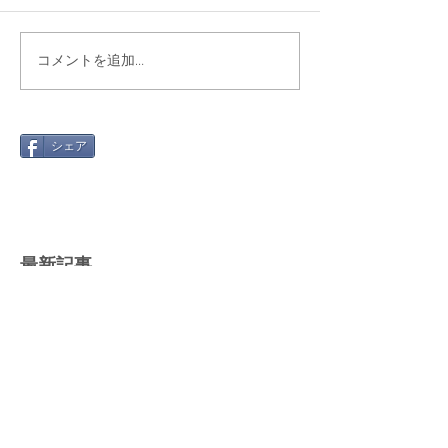
コメントを追加…
シェア
最新記事
Gmail 2026年問題と「自動転
送」への切り替え方
2025年12月12日
絵文字を楽しもう！～世代や国