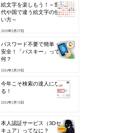
絵文字を楽しもう！～世
代や国で違う絵文字の使
い方～
2025年5月27日
パスワード不要で簡単・
安全！「パスキー」って
何？
2024年3月29日
今年こそ検索の達人にな
る！
2024年2月10日
本人認証サービス（3Dセ
キュア）ってなに？