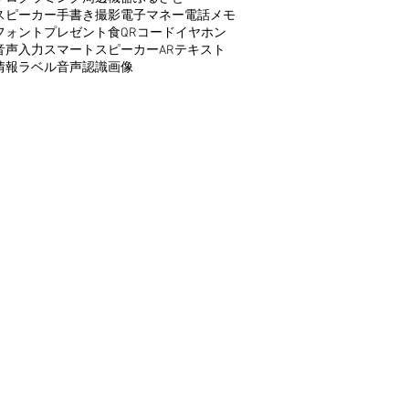
スピーカー
手書き
撮影
電子マネー
電話
メモ
フォント
プレゼント
食
QRコード
イヤホン
音声入力
スマートスピーカー
AR
テキスト
情報
ラベル
音声認識
画像