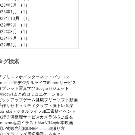
023年3月
（1）
1件の記事
023年1月
（1）
1件の記事
022年10月
（1）
1件の記事
022年9月
（1）
1件の記事
022年8月
（1）
1件の記事
022年7月
（1）
1件の記事
022年6月
（1）
1件の記事
タグ検索
アプリ
スマホ
インターネット
パソコン
ndroid
iOS
デジタルライフ
iPhone
サービス
タブレット
写真
学び
Google
ガジェット
indows
まとめ
コミュニケーション
ピックアップ
ゲーム
健康
フリーソフト
動画
手作り
セキュリティ
クラフト
脳トレ
音楽
ouTube
デジタルライフ
加工
素材
イベント
旅行
子供
整理
サービス
カメラ
SNS
ご当地
Amazon
地図
イラスト
Mac
VR
Apple
本
映画
買い物
観光
記録
LINE
Microsoft
撮り方
プログラミング
周辺機器
ふるさと