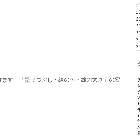
2
2
2
2
2
2
2
が描けます。「塗りつぶし・線の色・線の太さ」の変
A
W
Y