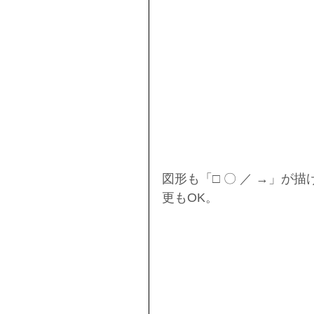
図形も「□ 〇 ／ →」
更もOK。