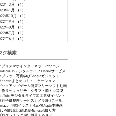
023年3月
（1）
1件の記事
023年1月
（1）
1件の記事
022年10月
（1）
1件の記事
022年9月
（1）
1件の記事
022年8月
（1）
1件の記事
022年7月
（1）
1件の記事
022年6月
（1）
1件の記事
タグ検索
アプリ
スマホ
インターネット
パソコン
ndroid
iOS
デジタルライフ
iPhone
サービス
タブレット
写真
学び
Google
ガジェット
indows
まとめ
コミュニケーション
ピックアップ
ゲーム
健康
フリーソフト
動画
手作り
セキュリティ
クラフト
脳トレ
音楽
ouTube
デジタルライフ
加工
素材
イベント
旅行
子供
整理
サービス
カメラ
SNS
ご当地
Amazon
地図
イラスト
Mac
VR
Apple
本
映画
買い物
観光
記録
LINE
Microsoft
撮り方
プログラミング
周辺機器
ふるさと