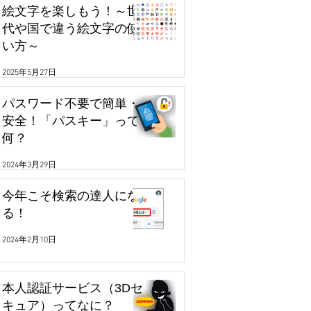
絵文字を楽しもう！～世
代や国で違う絵文字の使
い方～
2025年5月27日
パスワード不要で簡単・
安全！「パスキー」って
何？
2024年3月29日
今年こそ検索の達人にな
る！
2024年2月10日
本人認証サービス（3Dセ
キュア）ってなに？