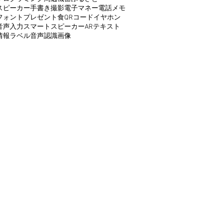
スピーカー
手書き
撮影
電子マネー
電話
メモ
フォント
プレゼント
食
QRコード
イヤホン
音声入力
スマートスピーカー
AR
テキスト
情報
ラベル
音声認識
画像