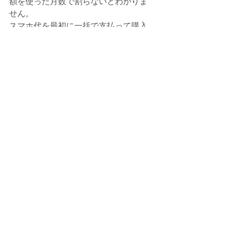
額を使った月数で割らないとわかりま
せん。
スマホ代を最初に一括で支払って購入
すると初月は高くなりますが、翌月か
らは1000円代でずっと使えます。一つ
の機種を長く使えば使うほどお得にな
ります。
格安SIMには電話かけ放題のプランは無
いので、通話をたくさんかける人は大
手携帯会社と契約してかけ放題プラン
をオプションで契約した方がお得な場
合もあります。
またAppleWatchを単独で使いたい人は
大手キャリアの通常の契約でないと使
えないようです。
現在はいろんなプランが各携帯会社や
格安SIM会社から提供されています。
ご自身の利用方法（お使いのスマホの