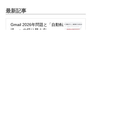
最新記事
Gmail 2026年問題と「自動転
送」への切り替え方
2025年12月12日
絵文字を楽しもう！～世代や国
で違う絵文字の使い方～
2025年5月27日
パスワード不要で簡単・安全！
「パスキー」って何？
2024年3月29日