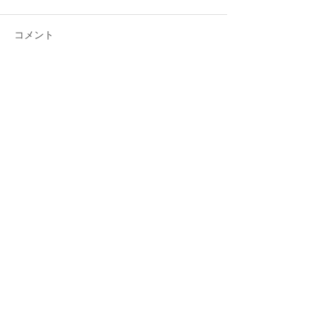
コメント
コメントを追加…
シェア
最新記事
Gmail 2026年問題と「自動転
送」への切り替え方
2025年12月12日