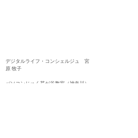
デジタルライフ・コンシェルジュ　宮
原 牧子
パソコンじゅく芹が谷教室（神奈川）
教室HP：
http://www.serigaya.jp/
教室ブログ「みやままのひとり言」：
http://blog.goo.ne.jp/serigaya77