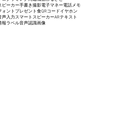
スピーカー
手書き
撮影
電子マネー
電話
メモ
フォント
プレゼント
食
QRコード
イヤホン
音声入力
スマートスピーカー
AR
テキスト
情報
ラベル
音声認識
画像