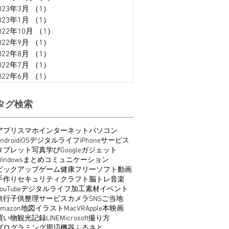
023年3月
（1）
1件の記事
023年1月
（1）
1件の記事
022年10月
（1）
1件の記事
022年9月
（1）
1件の記事
022年8月
（1）
1件の記事
022年7月
（1）
1件の記事
022年6月
（1）
1件の記事
タグ検索
アプリ
スマホ
インターネット
パソコン
ndroid
iOS
デジタルライフ
iPhone
サービス
タブレット
写真
学び
Google
ガジェット
indows
まとめ
コミュニケーション
ピックアップ
ゲーム
健康
フリーソフト
動画
手作り
セキュリティ
クラフト
脳トレ
音楽
ouTube
デジタルライフ
加工
素材
イベント
旅行
子供
整理
サービス
カメラ
SNS
ご当地
Amazon
地図
イラスト
Mac
VR
Apple
本
映画
買い物
観光
記録
LINE
Microsoft
撮り方
プログラミング
周辺機器
ふるさと