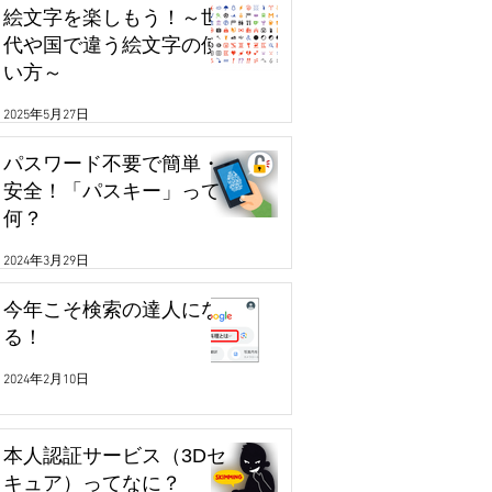
絵文字を楽しもう！～世
代や国で違う絵文字の使
い方～
2025年5月27日
パスワード不要で簡単・
安全！「パスキー」って
何？
2024年3月29日
今年こそ検索の達人にな
る！
2024年2月10日
本人認証サービス（3Dセ
キュア）ってなに？