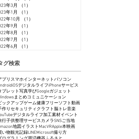
023年3月
（1）
1件の記事
023年1月
（1）
1件の記事
022年10月
（1）
1件の記事
022年9月
（1）
1件の記事
022年8月
（1）
1件の記事
022年7月
（1）
1件の記事
022年6月
（1）
1件の記事
タグ検索
アプリ
スマホ
インターネット
パソコン
ndroid
iOS
デジタルライフ
iPhone
サービス
タブレット
写真
学び
Google
ガジェット
indows
まとめ
コミュニケーション
ピックアップ
ゲーム
健康
フリーソフト
動画
手作り
セキュリティ
クラフト
脳トレ
音楽
ouTube
デジタルライフ
加工
素材
イベント
旅行
子供
整理
サービス
カメラ
SNS
ご当地
Amazon
地図
イラスト
Mac
VR
Apple
本
映画
買い物
観光
記録
LINE
Microsoft
撮り方
プログラミング
周辺機器
ふるさと