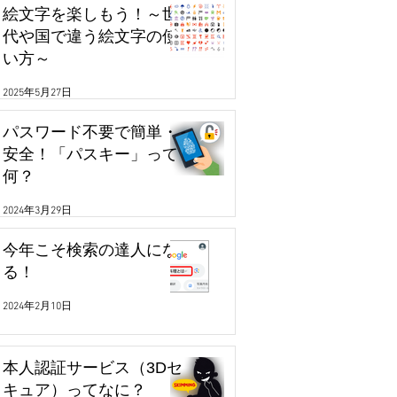
絵文字を楽しもう！～世
代や国で違う絵文字の使
い方～
2025年5月27日
パスワード不要で簡単・
安全！「パスキー」って
何？
2024年3月29日
今年こそ検索の達人にな
る！
2024年2月10日
本人認証サービス（3Dセ
キュア）ってなに？