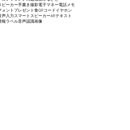
スピーカー
手書き
撮影
電子マネー
電話
メモ
フォント
プレゼント
食
QRコード
イヤホン
音声入力
スマートスピーカー
AR
テキスト
情報
ラベル
音声認識
画像