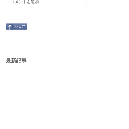
コメントを追加…
シェア
最新記事
Gmail 2026年問題と「自動転
送」への切り替え方
2025年12月12日
絵文字を楽しもう！～世代や国
で違う絵文字の使い方～
2025年5月27日