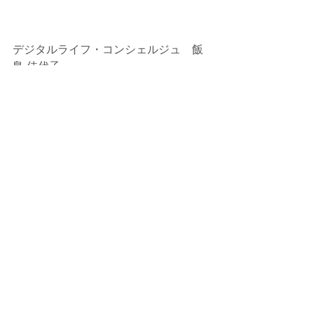
デジタルライフ・コンシェルジュ　飯
島 佳代子
パソコン楽習館（埼玉）
https://pasokan.com/
コメント
コメントを追加…
シェア