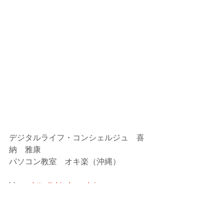
デジタルライフ・コンシェルジュ　喜
納　雅康
パソコン教室　オキ楽（沖縄）
blog  : 
http://okiraku.sub.jp