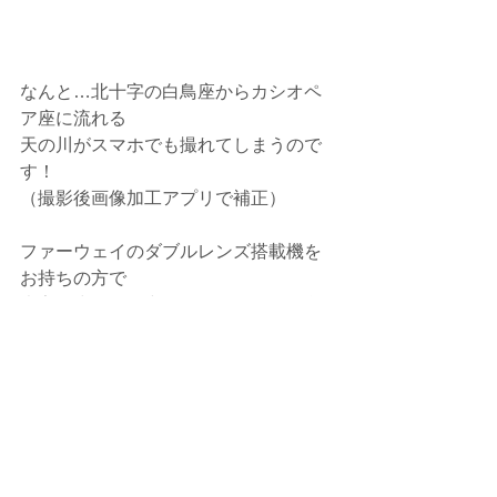
なんと…北十字の白鳥座からカシオペ
ア座に流れる
天の川がスマホでも撮れてしまうので
す！
（撮影後画像加工アプリで補正）
ファーウェイのダブルレンズ搭載機を
お持ちの方で
光害の少ない星空が綺麗に見える場所
をみつけたら
ぜひ、天の川を撮影してみて下さい。
一眼カメラに比べると星の色や 天の川
の色は薄いのですが
それでもスマホで ここまで手軽に星景
写真が撮れるのは