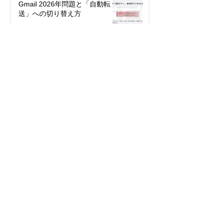
Gmail 2026年問題と「自動転
送」への切り替え方
2025年12月12日
絵文字を楽しもう！～世代や国
で違う絵文字の使い方～
2025年5月27日
パスワード不要で簡単・安全！
「パスキー」って何？
2024年3月29日
今年こそ検索の達人になる！
2024年2月10日