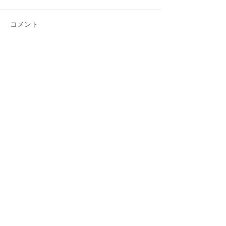
コメント
コメントを追加…
シェア
最新記事
Gmail 2026年問題と「自動転
送」への切り替え方
2025年12月12日