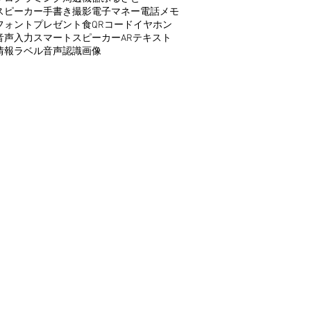
スピーカー
手書き
撮影
電子マネー
電話
メモ
フォント
プレゼント
食
QRコード
イヤホン
音声入力
スマートスピーカー
AR
テキスト
情報
ラベル
音声認識
画像