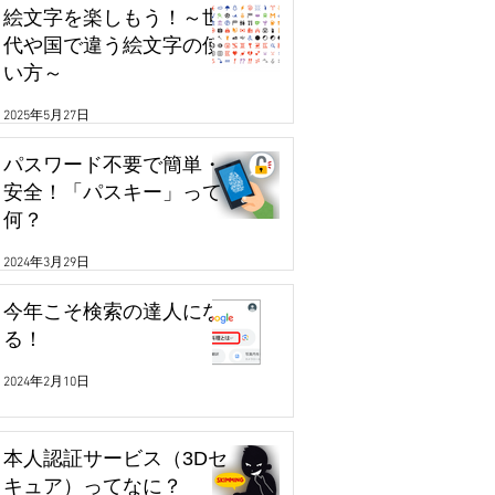
絵文字を楽しもう！～世
代や国で違う絵文字の使
い方～
2025年5月27日
パスワード不要で簡単・
安全！「パスキー」って
何？
2024年3月29日
今年こそ検索の達人にな
る！
2024年2月10日
本人認証サービス（3Dセ
キュア）ってなに？