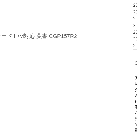
2
2
2
2
2
ード H/M対応 葉書 CGP157R2
2
2
A
W
Y