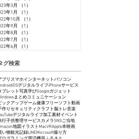
023年3月
（1）
1件の記事
023年1月
（1）
1件の記事
022年10月
（1）
1件の記事
022年9月
（1）
1件の記事
022年8月
（1）
1件の記事
022年7月
（1）
1件の記事
022年6月
（1）
1件の記事
タグ検索
アプリ
スマホ
インターネット
パソコン
ndroid
iOS
デジタルライフ
iPhone
サービス
タブレット
写真
学び
Google
ガジェット
indows
まとめ
コミュニケーション
ピックアップ
ゲーム
健康
フリーソフト
動画
手作り
セキュリティ
クラフト
脳トレ
音楽
ouTube
デジタルライフ
加工
素材
イベント
旅行
子供
整理
サービス
カメラ
SNS
ご当地
Amazon
地図
イラスト
Mac
VR
Apple
本
映画
買い物
観光
記録
LINE
Microsoft
撮り方
プログラミング
周辺機器
ふるさと