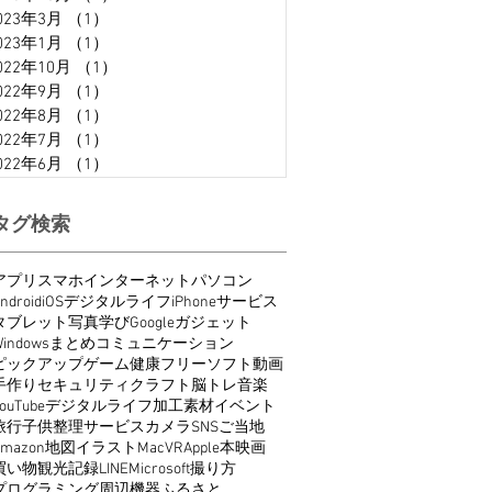
023年3月
（1）
1件の記事
023年1月
（1）
1件の記事
022年10月
（1）
1件の記事
022年9月
（1）
1件の記事
022年8月
（1）
1件の記事
022年7月
（1）
1件の記事
022年6月
（1）
1件の記事
タグ検索
アプリ
スマホ
インターネット
パソコン
ndroid
iOS
デジタルライフ
iPhone
サービス
タブレット
写真
学び
Google
ガジェット
indows
まとめ
コミュニケーション
ピックアップ
ゲーム
健康
フリーソフト
動画
手作り
セキュリティ
クラフト
脳トレ
音楽
ouTube
デジタルライフ
加工
素材
イベント
旅行
子供
整理
サービス
カメラ
SNS
ご当地
Amazon
地図
イラスト
Mac
VR
Apple
本
映画
買い物
観光
記録
LINE
Microsoft
撮り方
プログラミング
周辺機器
ふるさと