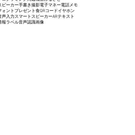
スピーカー
手書き
撮影
電子マネー
電話
メモ
フォント
プレゼント
食
QRコード
イヤホン
音声入力
スマートスピーカー
AR
テキスト
情報
ラベル
音声認識
画像