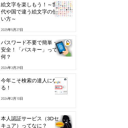
絵文字を楽しもう！～世
代や国で違う絵文字の使
い方～
2025年5月27日
パスワード不要で簡単・
安全！「パスキー」って
何？
2024年3月29日
今年こそ検索の達人にな
る！
2024年2月10日
本人認証サービス（3Dセ
キュア）ってなに？