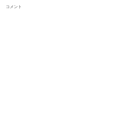
コメント
コメントを追加…
シェア
最新記事
Gmail 2026年問題と「自動転
送」への切り替え方
2025年12月12日