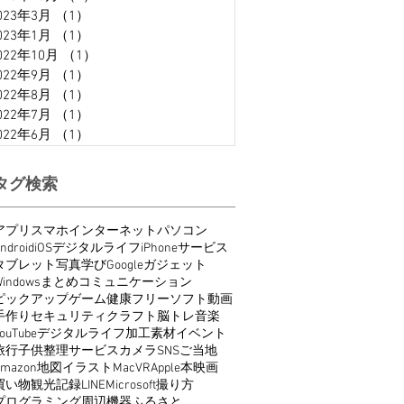
023年3月
（1）
1件の記事
023年1月
（1）
1件の記事
022年10月
（1）
1件の記事
022年9月
（1）
1件の記事
022年8月
（1）
1件の記事
022年7月
（1）
1件の記事
022年6月
（1）
1件の記事
タグ検索
アプリ
スマホ
インターネット
パソコン
ndroid
iOS
デジタルライフ
iPhone
サービス
タブレット
写真
学び
Google
ガジェット
indows
まとめ
コミュニケーション
ピックアップ
ゲーム
健康
フリーソフト
動画
手作り
セキュリティ
クラフト
脳トレ
音楽
ouTube
デジタルライフ
加工
素材
イベント
旅行
子供
整理
サービス
カメラ
SNS
ご当地
Amazon
地図
イラスト
Mac
VR
Apple
本
映画
買い物
観光
記録
LINE
Microsoft
撮り方
プログラミング
周辺機器
ふるさと