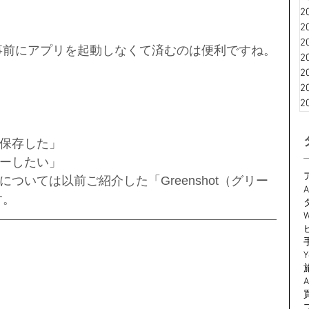
2
2
2
 」と違い事前にアプリを起動しなくて済むのは便利ですね。
2
2
2
2
保存した」
ーしたい」
ついては以前ご紹介した「Greenshot（グリー
A
す。
W
Y