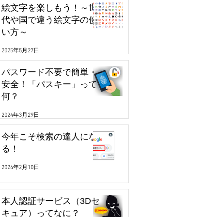
絵文字を楽しもう！～世
代や国で違う絵文字の使
い方～
2025年5月27日
パスワード不要で簡単・
安全！「パスキー」って
何？
2024年3月29日
今年こそ検索の達人にな
る！
2024年2月10日
本人認証サービス（3Dセ
キュア）ってなに？