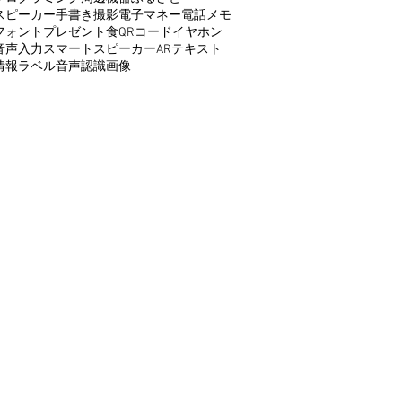
スピーカー
手書き
撮影
電子マネー
電話
メモ
フォント
プレゼント
食
QRコード
イヤホン
音声入力
スマートスピーカー
AR
テキスト
情報
ラベル
音声認識
画像