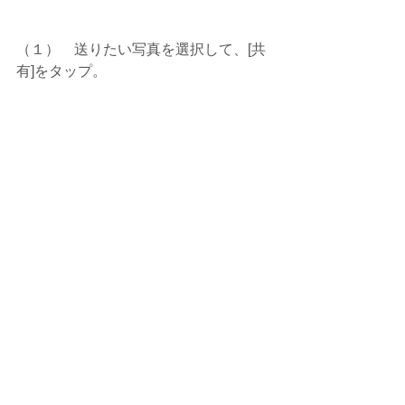
（１）    送りたい写真を選択して、[共
有]をタップ。