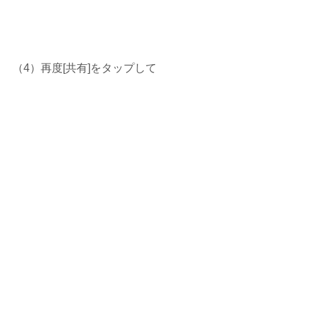
（4）再度[共有]をタップして