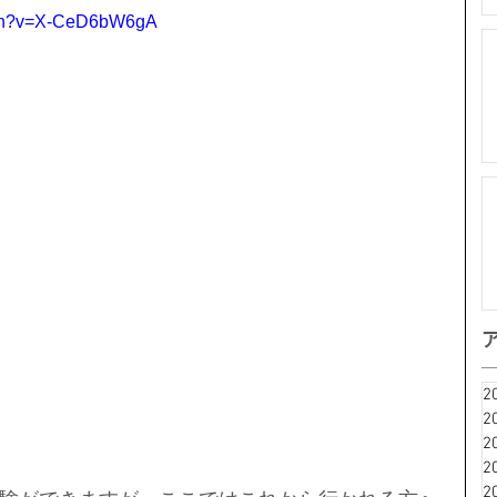
atch?v=X-CeD6bW6gA
2
2
2
2
2