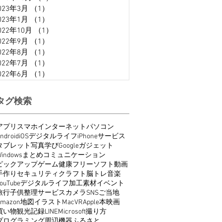
023年3月
（1）
1件の記事
023年1月
（1）
1件の記事
022年10月
（1）
1件の記事
022年9月
（1）
1件の記事
022年8月
（1）
1件の記事
022年7月
（1）
1件の記事
022年6月
（1）
1件の記事
タグ検索
アプリ
スマホ
インターネット
パソコン
ndroid
iOS
デジタルライフ
iPhone
サービス
タブレット
写真
学び
Google
ガジェット
indows
まとめ
コミュニケーション
ピックアップ
ゲーム
健康
フリーソフト
動画
手作り
セキュリティ
クラフト
脳トレ
音楽
ouTube
デジタルライフ
加工
素材
イベント
旅行
子供
整理
サービス
カメラ
SNS
ご当地
Amazon
地図
イラスト
Mac
VR
Apple
本
映画
買い物
観光
記録
LINE
Microsoft
撮り方
プログラミング
周辺機器
ふるさと