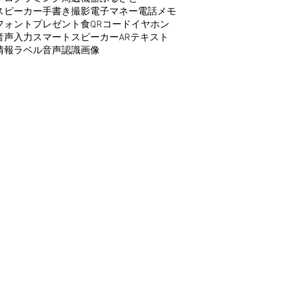
スピーカー
手書き
撮影
電子マネー
電話
メモ
フォント
プレゼント
食
QRコード
イヤホン
音声入力
スマートスピーカー
AR
テキスト
情報
ラベル
音声認識
画像