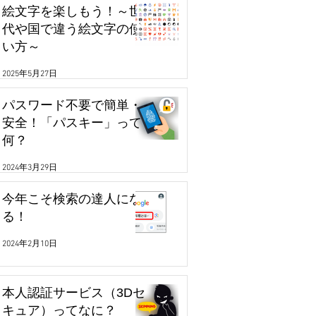
絵文字を楽しもう！～世
代や国で違う絵文字の使
い方～
2025年5月27日
パスワード不要で簡単・
安全！「パスキー」って
何？
2024年3月29日
今年こそ検索の達人にな
る！
2024年2月10日
本人認証サービス（3Dセ
キュア）ってなに？