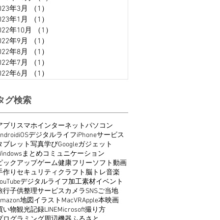
023年3月
（1）
1件の記事
023年1月
（1）
1件の記事
022年10月
（1）
1件の記事
022年9月
（1）
1件の記事
022年8月
（1）
1件の記事
022年7月
（1）
1件の記事
022年6月
（1）
1件の記事
タグ検索
アプリ
スマホ
インターネット
パソコン
ndroid
iOS
デジタルライフ
iPhone
サービス
タブレット
写真
学び
Google
ガジェット
indows
まとめ
コミュニケーション
ピックアップ
ゲーム
健康
フリーソフト
動画
手作り
セキュリティ
クラフト
脳トレ
音楽
ouTube
デジタルライフ
加工
素材
イベント
旅行
子供
整理
サービス
カメラ
SNS
ご当地
Amazon
地図
イラスト
Mac
VR
Apple
本
映画
買い物
観光
記録
LINE
Microsoft
撮り方
プログラミング
周辺機器
ふるさと