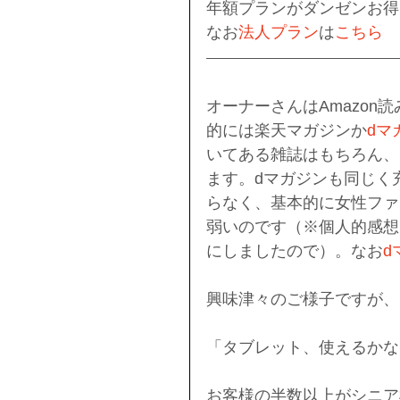
年額プランがダンゼンお得
なお
法人プラン
は
こちら
オーナーさんはAmazo
的には楽天マガジンか
dマ
いてある雑誌はもちろん、
ます。dマガジンも同じく充
らなく、基本的に女性ファ
弱いのです（※個人的感想
にしましたので）。なお
d
興味津々のご様子ですが、
「タブレット、使えるかな
お客様の半数以上がシニア