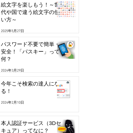
絵文字を楽しもう！～世
代や国で違う絵文字の使
い方～
2025年5月27日
パスワード不要で簡単・
安全！「パスキー」って
何？
2024年3月29日
今年こそ検索の達人にな
る！
2024年2月10日
本人認証サービス（3Dセ
キュア）ってなに？