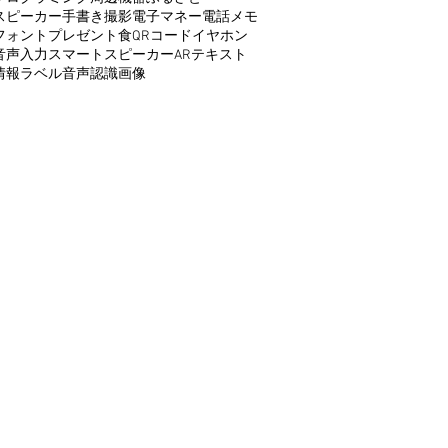
スピーカー
手書き
撮影
電子マネー
電話
メモ
フォント
プレゼント
食
QRコード
イヤホン
音声入力
スマートスピーカー
AR
テキスト
情報
ラベル
音声認識
画像