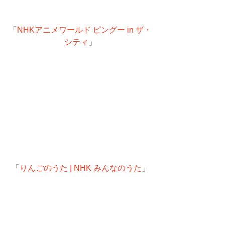
「
NHKアニメワールド ピングー in ザ・
シティ
」
「
りんごのうた | NHK みんなのうた
」