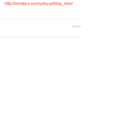
http://mnetpcs.sunnyday.jp/blog_new/
コメント
コメントを追加…
シェア