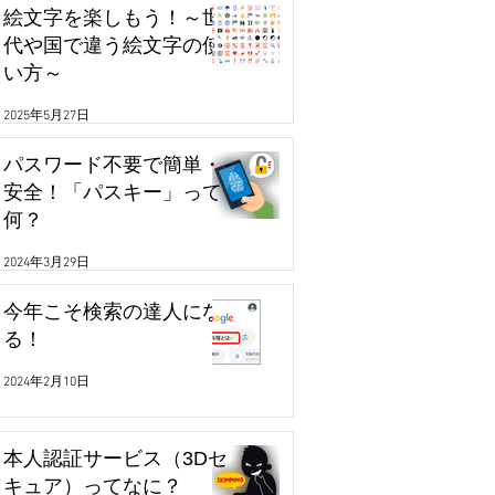
絵文字を楽しもう！～世
代や国で違う絵文字の使
い方～
2025年5月27日
パスワード不要で簡単・
安全！「パスキー」って
何？
2024年3月29日
今年こそ検索の達人にな
る！
2024年2月10日
本人認証サービス（3Dセ
キュア）ってなに？