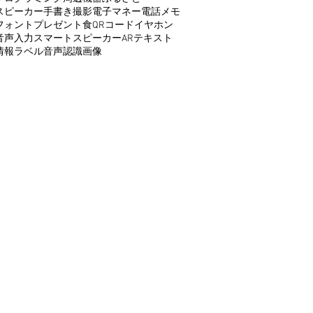
スピーカー
手書き
撮影
電子マネー
電話
メモ
フォント
プレゼント
食
QRコード
イヤホン
音声入力
スマートスピーカー
AR
テキスト
情報
ラベル
音声認識
画像