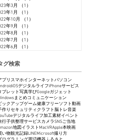
023年3月
（1）
1件の記事
023年1月
（1）
1件の記事
022年10月
（1）
1件の記事
022年9月
（1）
1件の記事
022年8月
（1）
1件の記事
022年7月
（1）
1件の記事
022年6月
（1）
1件の記事
タグ検索
アプリ
スマホ
インターネット
パソコン
ndroid
iOS
デジタルライフ
iPhone
サービス
タブレット
写真
学び
Google
ガジェット
indows
まとめ
コミュニケーション
ピックアップ
ゲーム
健康
フリーソフト
動画
手作り
セキュリティ
クラフト
脳トレ
音楽
ouTube
デジタルライフ
加工
素材
イベント
旅行
子供
整理
サービス
カメラ
SNS
ご当地
Amazon
地図
イラスト
Mac
VR
Apple
本
映画
買い物
観光
記録
LINE
Microsoft
撮り方
プログラミング
周辺機器
ふるさと